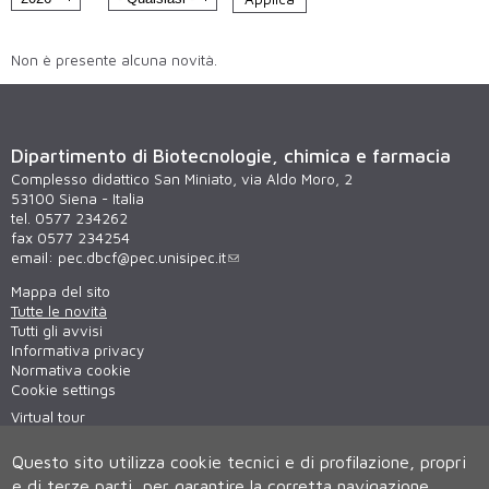
Non è presente alcuna novità.
Dipartimento di Biotecnologie, chimica e farmacia
Complesso didattico San Miniato, via Aldo Moro, 2
53100 Siena - Italia
tel. 0577 234262
fax 0577 234254
email:
pec.dbcf@pec.unisipec.it
Mappa del sito
Tutte le novità
Tutti gli avvisi
Informativa privacy
Normativa cookie
Cookie settings
Virtual tour
WiFi - unisiWireless
Questo sito utilizza cookie tecnici e di profilazione, propri
e di terze parti, per garantire la corretta navigazione,