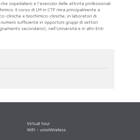
 che ospedaliero e l'esercizio delle attività professionali
himico. Il corso di LM in CTF mira principalmente a
o-cliniche e biochimico-cliniche; in laboratori di
in numero sufficiente in opportuni gruppi di settori
gnamento secondario), nell'Università e in altri Enti
Virtual tour
WiFi - unisiWireless