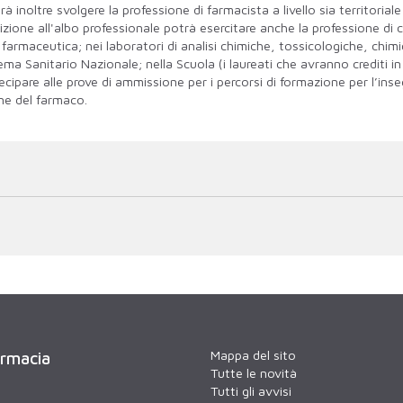
rà inoltre svolgere la professione di farmacista a livello sia territoriale
ione all'albo professionale potrà esercitare anche la professione di c
 farmaceutica; nei laboratori di analisi chimiche, tossicologiche, chimic
istema Sanitario Nazionale; nella Scuola (i laureati che avranno crediti 
cipare alle prove di ammissione per i percorsi di formazione per l’inse
one del farmaco.
Mappa del sito
armacia
Tutte le novità
Tutti gli avvisi