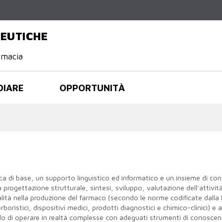
Salta al
contenuto
principale
CEUTICHE
rmacia
DIARE
OPPORTUNITÀ
ca di base, un supporto linguistico ed informatico e un insieme di co
progettazione strutturale, sintesi, sviluppo, valutazione dell'attivit
alità nella produzione del farmaco (secondo le norme codificate dalla
 erboristici, dispositivi medici, prodotti diagnostici e chimico-clinici) e 
o di operare in realtà complesse con adeguati strumenti di conoscenza 