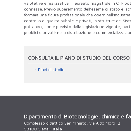
valutative e realizzative. Il laureato magistrale in CTF pot
connesse. Previo superamento dell'esame di stato e iscriz
formare una figura professionale che operi: nell'industria
controllo di qualità pubblici e privati; in strutture del S
potranno, come previsto dalla legislazione vigente, parte
pubblici e privati; nella distribuzione e commercializzazi
CONSULTA IL PIANO DI STUDIO DEL CORSO
Piani di studio
Dipartimento di Biotecnologie, chimica e f
Complesso didattico San Miniato, via Aldo Moro, 2
53100 Siena - Italia