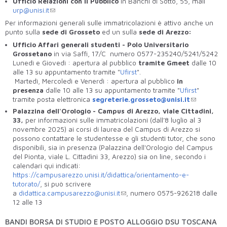
Ufficio Relazioni con il Pubblico
in Banchi di Sotto, 55, mail
urp@unisi.it
Per informazioni generali sulle immatricolazioni è attivo anche un
punto sulla
sede di Grosseto
ed un sulla
sede di Arezzo:
Ufficio Affari generali studenti - Polo Universitario
Grossetano
in via Saffi, 17/C numero 0577-235240/5241/5242
Lunedì e Giovedì : apertura al pubblico
tramite Gmeet
dalle 10
alle 13 su appuntamento tramite "
Ufirst
".
Martedì, Mercoledì e Venerdì : apertura al pubblico
in
presenza
dalle 10 alle 13 su appuntamento tramite "
Ufirst
"
tramite posta elettronica
segreterie.grosseto@unisi.it
Palazzina dell'Orologio - Campus di Arezzo, viale Cittadini,
33,
per informazioni sulle
immatricolazioni (dall’8 luglio al 3
novembre 2025) ai corsi di laurea del Campus di Arezzo si
possono contattare le studentesse e gli studenti tutor, che sono
disponibili, sia in presenza (Palazzina dell'Orologio del Campus
del Pionta, viale L. Cittadini 33, Arezzo) sia on line, secondo i
calendari qui indicati:
https://campusarezzo.unisi.it/didattica/orientamento-e-
tutorato/
, si può scrivere
a
didattica.campusarezzo@unisi.it
,
numero 0575-926218 dalle
12 alle 13
BANDI BORSA DI STUDIO E POSTO ALLOGGIO DSU TOSCANA